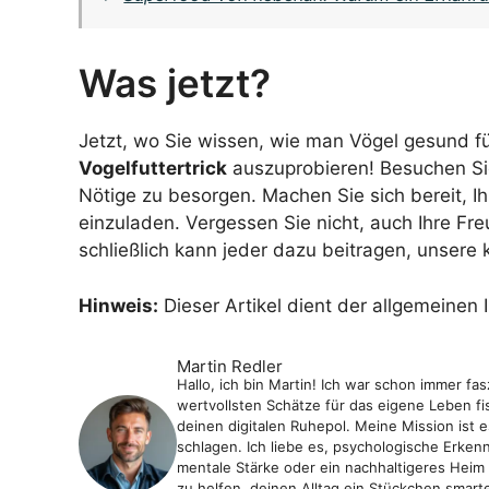
Was jetzt?
Jetzt, wo Sie wissen, wie man Vögel gesund fütt
Vogelfuttertrick
auszuprobieren! Besuchen Si
Nötige zu besorgen. Machen Sie sich bereit, 
einzuladen. Vergessen Sie nicht, auch Ihre F
schließlich kann jeder dazu beitragen, unsere
Hinweis:
Dieser Artikel dient der allgemeinen 
Martin Redler
Hallo, ich bin Martin! Ich war schon immer fa
wertvollsten Schätze für das eigene Leben fisc
deinen digitalen Ruhepol. Meine Mission ist
schlagen. Ich liebe es, psychologische Erken
mentale Stärke oder ein nachhaltigeres Heim ge
zu helfen, deinen Alltag ein Stückchen smarte