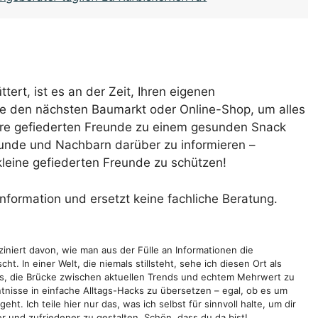
ert, ist es an der Zeit, Ihren eigenen
e den nächsten Baumarkt oder Online-Shop, um alles
Ihre gefiederten Freunde zu einem gesunden Snack
reunde und Nachbarn darüber zu informieren –
 kleine gefiederten Freunde zu schützen!
Information und ersetzt keine fachliche Beratung.
sziniert davon, wie man aus der Fülle an Informationen die
ht. In einer Welt, die niemals stillsteht, sehe ich diesen Ort als
 es, die Brücke zwischen aktuellen Trends und echtem Mehrwert zu
ntnisse in einfache Alltags-Hacks zu übersetzen – egal, ob es um
ht. Ich teile hier nur das, was ich selbst für sinnvoll halte, um dir
r und zufriedener zu gestalten. Schön, dass du da bist!