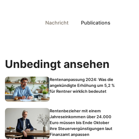
Nachricht
Publications
Unbedingt ansehen
Rentenanpassung 2024: Was die
angekündigte Erhöhung um 5,2 %
für Rentner wirklich bedeutet
Rentenbezieher mit einem
Jahreseinkommen über 24.000
Euro müssen bis Ende Oktober
ihre Steuervergünstigungen laut
Finanzamt anpassen