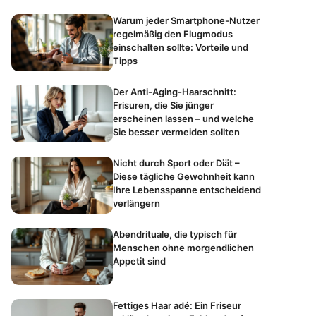
Warum jeder Smartphone-Nutzer
regelmäßig den Flugmodus
einschalten sollte: Vorteile und
Tipps
Der Anti-Aging-Haarschnitt:
Frisuren, die Sie jünger
erscheinen lassen – und welche
Sie besser vermeiden sollten
Nicht durch Sport oder Diät –
Diese tägliche Gewohnheit kann
Ihre Lebensspanne entscheidend
verlängern
Abendrituale, die typisch für
Menschen ohne morgendlichen
Appetit sind
Fettiges Haar adé: Ein Friseur