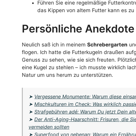
Führen Sie eine regelmäßige Futterkontrol
das Kippen von altem Futter kann es z
Persönliche Anekdote
Neulich saß ich in meinem
Schrebergarten
und
flogen. Ich hatte die Futterkugeln draußen au
Genuss zu sehen, wie sie sich freuten. Plötzlic
eine Kugel zu stehlen – ich musste wirklich lac
Natur um uns herum zu unterstützen.
➤
Vergessene Monumente: Warum diese einsame
➤
Mischkulturen im Check: Was wirklich pass
➤
Strafgebühren adé: Warum Du jetzt Dein alt
➤
Der Anti-Aging-Haarschnitt: Frisuren, die S
vermeiden sollten
➤
Superfood von nebenan: Warum ein Ernährun