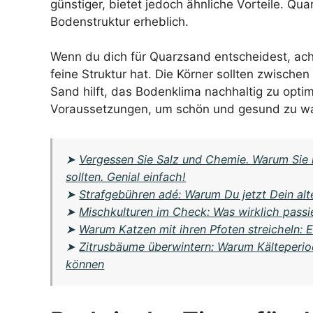
günstiger, bietet jedoch ähnliche Vorteile. Qua
Bodenstruktur erheblich.
Wenn du dich für Quarzsand entscheidest, ac
feine Struktur hat. Die Körner sollten zwischen
Sand hilft, das Bodenklima nachhaltig zu opti
Voraussetzungen, um schön und gesund zu w
➤
Vergessen Sie Salz und Chemie. Warum Sie 
sollten. Genial einfach!
➤
Strafgebühren adé: Warum Du jetzt Dein alt
➤
Mischkulturen im Check: Was wirklich pass
➤
Warum Katzen mit ihren Pfoten streicheln: E
➤
Zitrusbäume überwintern: Warum Kälteperiod
können