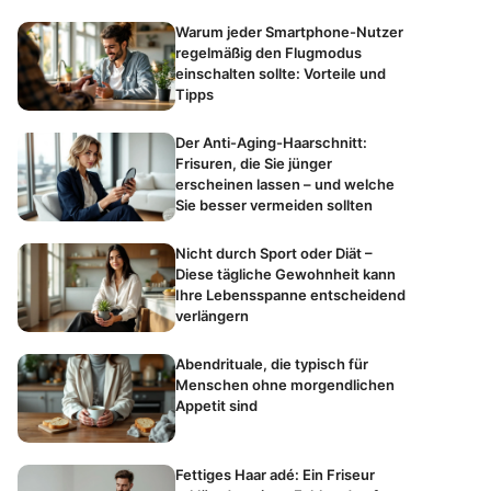
Warum jeder Smartphone-Nutzer
regelmäßig den Flugmodus
einschalten sollte: Vorteile und
Tipps
Der Anti-Aging-Haarschnitt:
Frisuren, die Sie jünger
erscheinen lassen – und welche
Sie besser vermeiden sollten
Nicht durch Sport oder Diät –
Diese tägliche Gewohnheit kann
Ihre Lebensspanne entscheidend
verlängern
Abendrituale, die typisch für
Menschen ohne morgendlichen
Appetit sind
Fettiges Haar adé: Ein Friseur