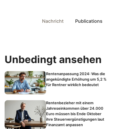
Nachricht
Publications
Unbedingt ansehen
Rentenanpassung 2024: Was die
angekündigte Erhöhung um 5,2 %
für Rentner wirklich bedeutet
Rentenbezieher mit einem
Jahreseinkommen über 24.000
Euro müssen bis Ende Oktober
ihre Steuervergünstigungen laut
Finanzamt anpassen