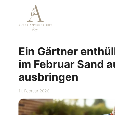
Zum
Inhalt
springen
Ein Gärtner enthül
im Februar Sand a
ausbringen
11. Februar 2026