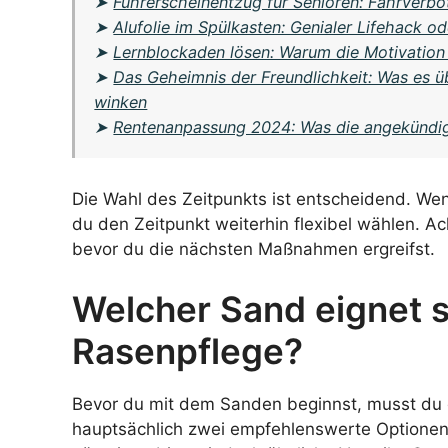
➤
Führerscheinentzug für Senioren: Fahrverbot
➤
Alufolie im Spülkasten: Genialer Lifehack o
➤
Lernblockaden lösen: Warum die Motivation
➤
Das Geheimnis der Freundlichkeit: Was es ü
winken
➤
Rentenanpassung 2024: Was die angekündig
Die Wahl des Zeitpunkts ist entscheidend. Wen
du den Zeitpunkt weiterhin flexibel wählen. Ac
bevor du die nächsten Maßnahmen ergreifst.
Welcher Sand eignet s
Rasenpflege?
Bevor du mit dem Sanden beginnst, musst du di
hauptsächlich zwei empfehlenswerte Optionen: