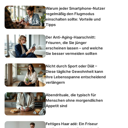
Warum jeder Smartphone-Nutzer
regelmäßig den Flugmodus
einschalten sollte: Vorteile und
Tipps
Der Anti-Aging-Haarschnitt:
Frisuren, die Sie jünger
erscheinen lassen – und welche
Sie besser vermeiden sollten
Nicht durch Sport oder Diät –
Diese tägliche Gewohnheit kann
Ihre Lebensspanne entscheidend
verlängern
Abendrituale, die typisch für
Menschen ohne morgendlichen
Appetit sind
Fettiges Haar adé: Ein Friseur