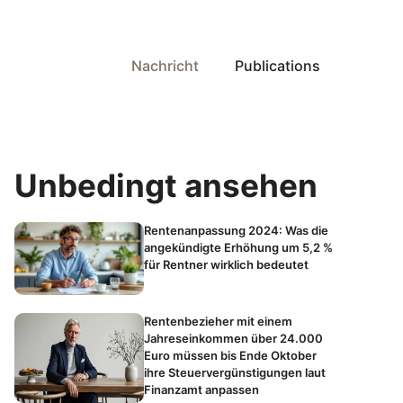
Nachricht
Publications
Unbedingt ansehen
Rentenanpassung 2024: Was die
angekündigte Erhöhung um 5,2 %
für Rentner wirklich bedeutet
Rentenbezieher mit einem
Jahreseinkommen über 24.000
Euro müssen bis Ende Oktober
ihre Steuervergünstigungen laut
Finanzamt anpassen