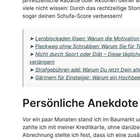
jahreszeitliche Rabatte oder Aktionen deiner B
viele nicht wissen: Durch das rechtzeitige Sto
sogar deinen Schufa-Score verbessern!
➤
Lernblockaden lösen: Warum die Motivation
➤
Fleckweg ohne Schrubben: Warum Sie für T
➤
Nicht durch Sport oder Diät – Diese tägli
verlängern
➤
Strafgebühren adé: Warum Du jetzt Dein alt
➤
Gärtnern für Einsteiger: Warum ein Hochbeet
Persönliche Anekdote
Vor ein paar Monaten stand ich im Baumarkt u
zahlte ich mit meiner Kreditkarte, ohne dar
Abrechnung stellte ich fest, dass ich eine z